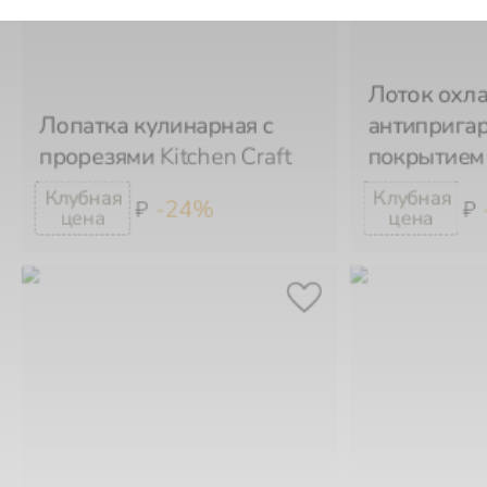
Лоток охл
Лопатка кулинарная с
антиприга
прорезями
Kitchen Craft
покрытие
-24%
₽
₽