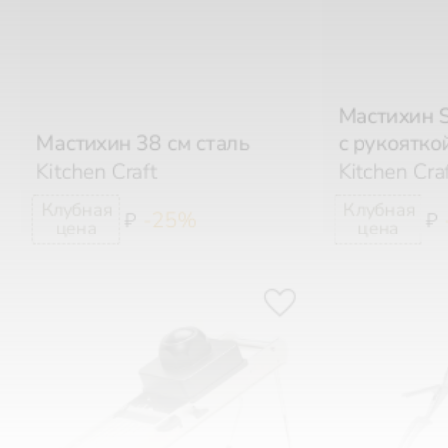
Мастихин S
Мастихин 38 см сталь
с рукоятко
Kitchen Craft
Kitchen Cra
-25%
₽
₽