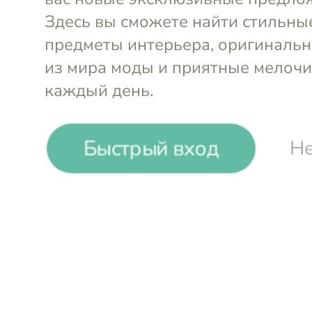
Ложка-лоп
захватом и
Ложка для спагетти
Soft Grip 3
36х7х4
Kitchen Craft
MasterClas
-24%
₽
₽
Быстрый вход
Не