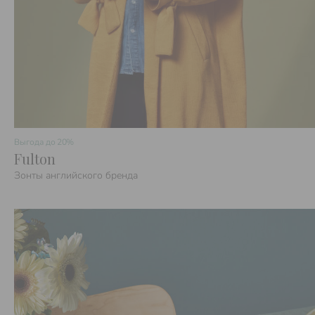
Выгода до
20%
Fulton
Зонты английского бренда