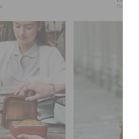
ой
Посуда дл