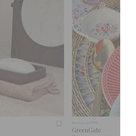
Выгода до
50%
GreenGate