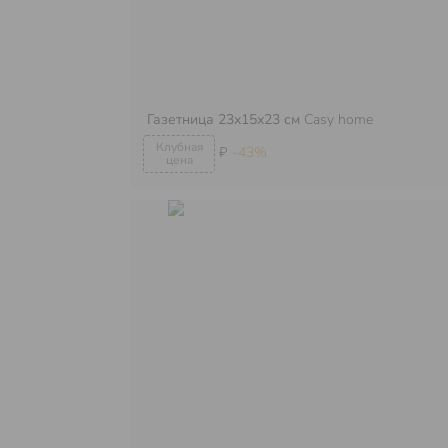
Газетница 23х15х23 см
Casy home
₽
-43%