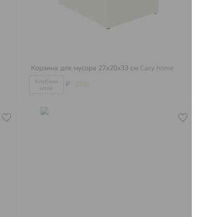
Ко
Корзина для мусора 27х20х33 см
Casy home
Ca
₽
-35%