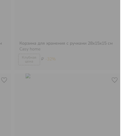
м
Корзина для хранения с ручками 28х15х15 см
Ко
Casy home
Ca
₽
-32%