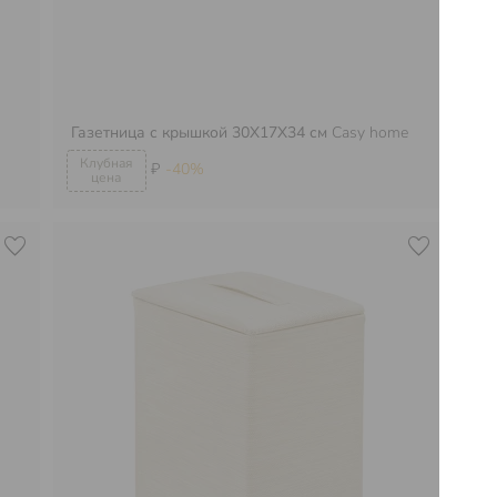
Газетница с крышкой 30Х17Х34 см
Casy home
Ко
₽
-40%