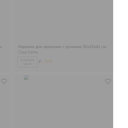
м
Корзина для хранения с ручками 32х32х41 см
Ко
Casy home
Ca
₽
-35%