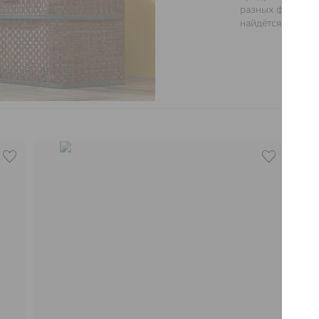
разных форм и 
найдётся для лю