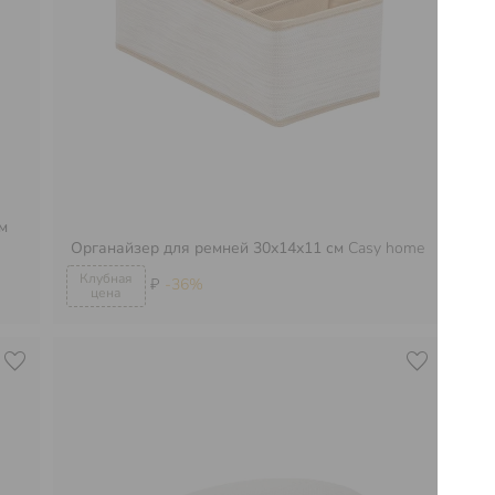
см
Ор
Органайзер для ремней 30х14х11 см
Casy home
яч
₽
-36%