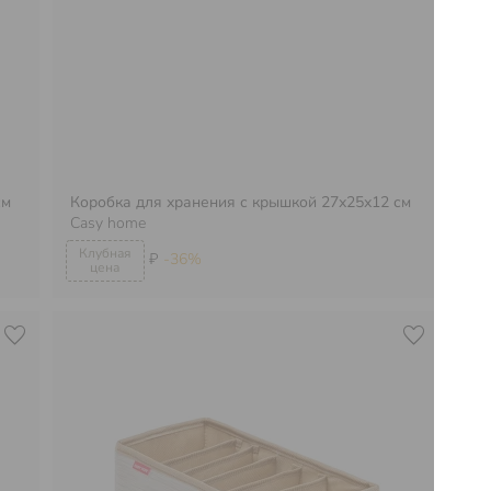
см
Коробка для хранения с крышкой 27х25х12 см
Ор
Casy home
яч
₽
-36%