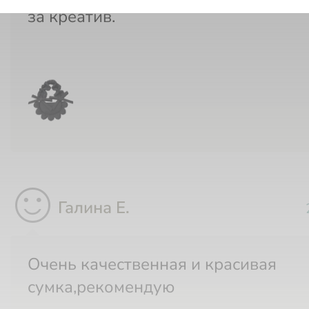
за креатив.
sentiment_satisfied
Галина Е.
Очень качественная и красивая
сумка,рекомендую