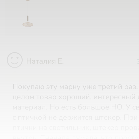
sentiment_satisfied
Наталия Е.
Покупаю эту марку уже третий раз. В
целом товар хороший, интересный 
материал. Но есть большое НО. У с
с птичкой не держится штекер. Пр
птички на светильник, штекер пров
внутрь. Сначала думала, что прост