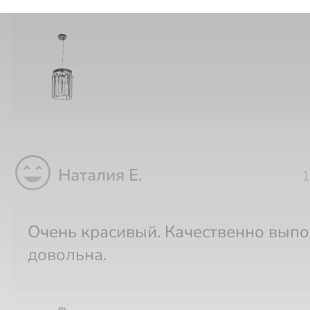
sentiment_very_satisfied
Наталия Е.
1
Очень красивый. Качественно выполнен. Я
довольна.