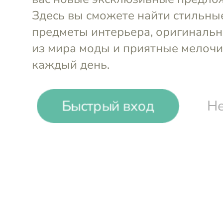
-
29
%
Быстрый вход
Не
WMF
Набор кастрюль (4 пр.) Mineral
Fusiontec
Войти и смотреть цен
Вы всегда сможете видеть специал
участников клуба