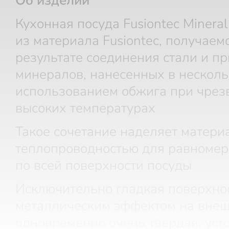
Об изделии
Кухонная посуда Fusiontec Minera
из материала Fusiontec, получаем
результате соединения стали и п
минералов, нанесенных в несколь
использованием обжига при чрез
высоких температурах
Такое сочетание наделяет матери
теплопроводностью для равномер
по всей поверхности посуды
Исключительно гладкая поверхнос
металлическим эффектом на внеш
одновременно очень твердая, уст