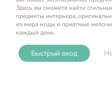
Быстрый вход
Не
-
15
%
Sol Selivanova Olga