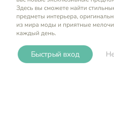
-
62
%
Быстрый вход
Не
Roomers
Поднос 49х49 см
Войти и смотреть цен
Вы всегда сможете видеть специал
участников клуба