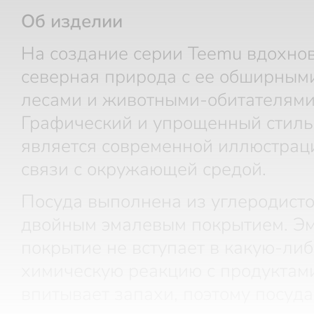
Об изделии
На создание серии Teemu вдохно
северная природа с ее обширными
лесами и животными-обитателями
Графический и упрощенный стиль
является современной иллюстрац
связи с окружающей средой.
Посуда выполнена из углеродисто
двойным эмалевым покрытием. Э
покрытие не вступает в какую-либ
химическую реакцию с продуктами
впитывает запахи, поэтому посуда