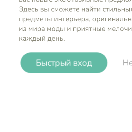
-
19
%
Быстрый вход
Не
Muurla
Кружка эмалированная Teemu
370 мл
Войти и смотреть цен
Вы всегда сможете видеть специал
участников клуба