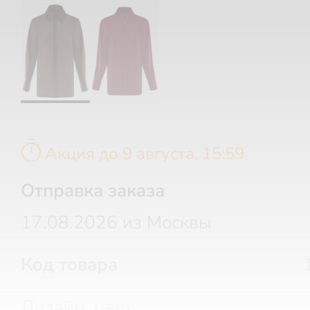
timer
Акция до 9 августа, 15:59
Отправка заказа
17.08.2026 из Москвы
Код товара
Дизайн, цвет