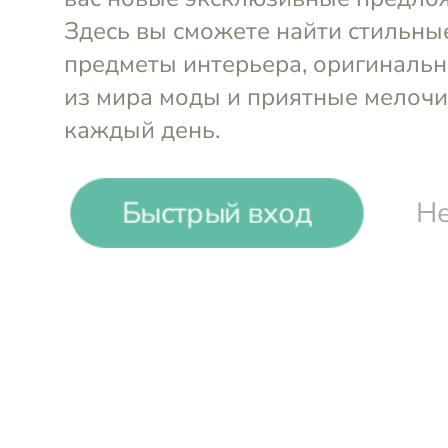
Быстрый вход
Не
-
11
%
Liu∙Jo