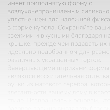
имеет приподнятую форму с
воздухонепроницаемым силикон
уплотнением для надежной фикс
в форме купола. Сохраняйте ваши
свежими и вкусными благодаря н
крышке, прежде чем подавать их 
идеально подобранном для разм
различных украшенных тортов.
Завершающими штрихами формы 
являются восхитительная отделка
ручки из матового серебра, котор
элегантности вашему дому в клас
стиле. Возвращаясь к основам, кто
базовое должно выглядеть базов