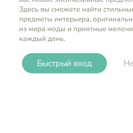
-
27
%
Быстрый вход
Не
Kitchen Craft
Тортовница Living Nostalgia
Войти и смотреть цен
Вы всегда сможете видеть специал
участников клуба