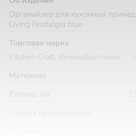
Об изделии
Органайзер для кухонных прина
Living Nostalgia blue
Торговая марка
Kitchen Craft, Великобритания
Материал
Размер, см
1
Страна производства
Возврат