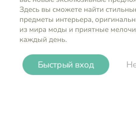
-
25
%
Быстрый вход
Не
Kitchen Craft
Органайзер для кухонных
принадлежностей Living Nostal
Войти и смотреть цен
Вы всегда сможете видеть специал
участников клуба