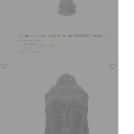
Декор настольный Buddha 13х12х51 см
Inart
Де
₽
-20%