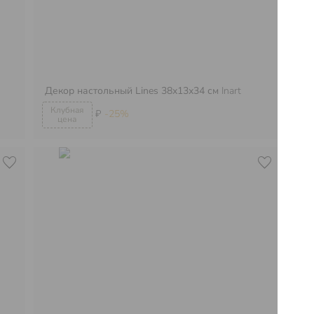
Декор настольный Lines 38х13х34 см
Inart
Де
₽
-25%