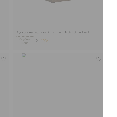
Декор настольный Figure 13x8x18 см
Inart
Де
₽
-19%