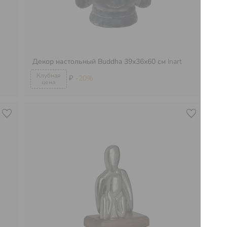
Декор настольный Buddha 39х36х60 см
Inart
Де
₽
-20%