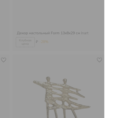
Декор настольный Form 13х8х29 см
Inart
Де
₽
-28%