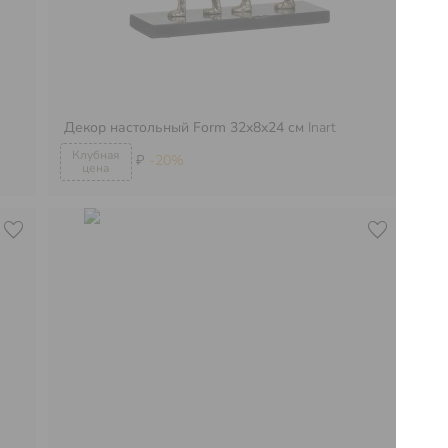
Декор настольный Form 32х8х24 см
Inart
Де
₽
-20%