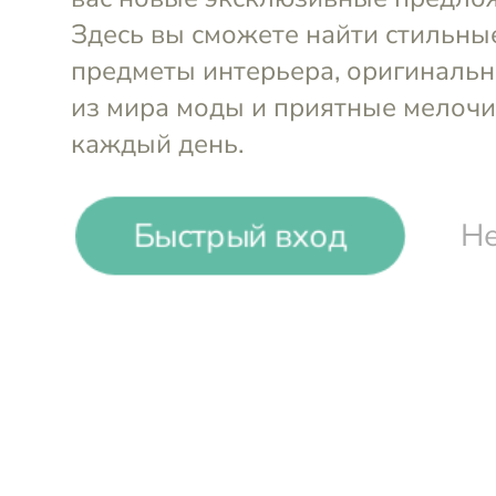
Быстрый вход
Не
Фигура Павлин 76x28x56
Фигурка В
см
Glasar
корова 25
-33%
₽
₽