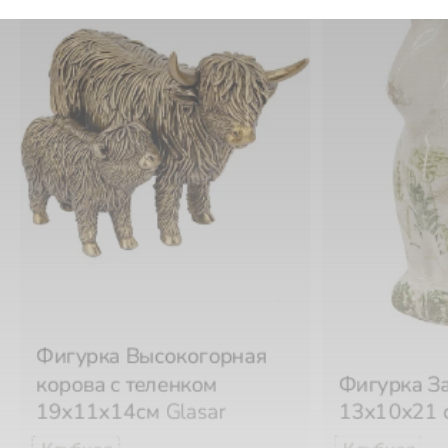
Фигурка Высокогорная
корова с теленком
Фигурка З
19х11х14см
Glasar
13х10х21 
-33%
₽
₽