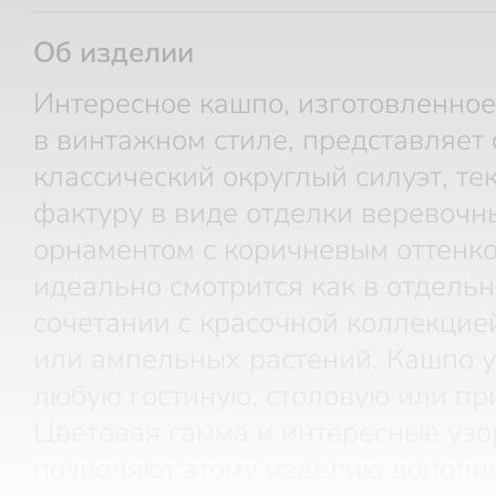
Об изделии
Интересное кашпо, изготовленное
в винтажном стиле, представляет 
классический округлый силуэт, те
фактуру в виде отделки веревоч
орнаментом с коричневым оттенк
идеально смотрится как в отдельно
сочетании с красочной коллекцие
или ампельных растений. Кашпо у
любую гостиную, столовую или пр
Цветовая гамма и интересные уз
позволяют этому изделию дополн