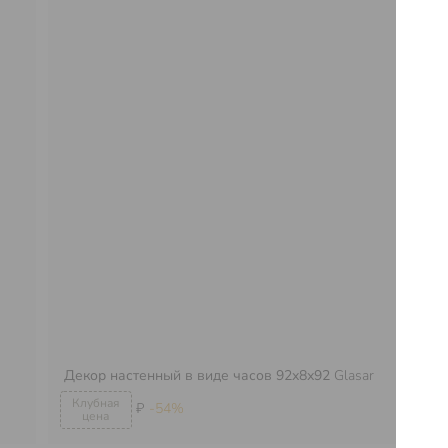
Декор настенный в виде часов 92х8х92
Glasar
Ги
₽
-54%