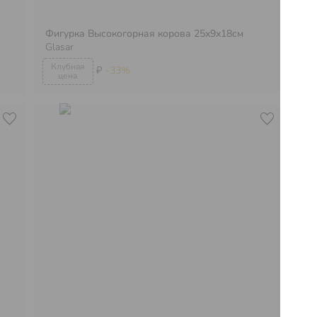
Фигурка Высокогорная корова 25х9х18см
Фи
Glasar
19
₽
-33%