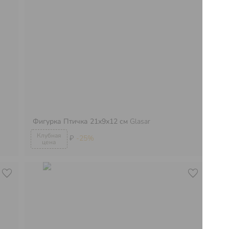
Фигурка Птичка 21х9х12 см
Glasar
Де
₽
-25%