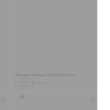
Фигурка Леопард 18x11x22см
Glasar
Фи
₽
-33%