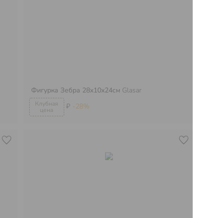
Фигурка Зебра 28x10x24см
Glasar
Фи
₽
-28%