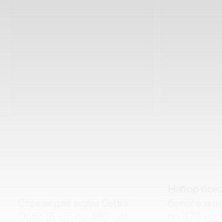
Набор бок
Стакан для воды Cettia
белого вина
Optic (6 шт. по 480 мл)
по 370 мл)