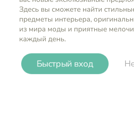
мартини Cettia Optic (6 шт.
Набор крем
по 300 мл)
Optic (6 шт
Crystal Bohemia
Crystal Bo
-22%
₽
₽
Быстрый вход
Не