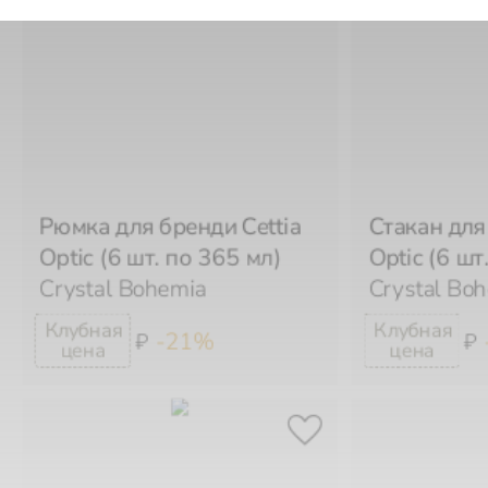
Рюмка для бренди Cettia
Стакан для 
Optic (6 шт. по 365 мл)
Optic (6 шт
Crystal Bohemia
Crystal Bo
-21%
₽
₽